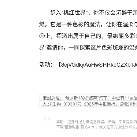
步入“桃红世界”，你不仅会沉醉于
燃。它是一种色彩的魔法，让你在温柔
🙂上，挥洒出属于自己的，最绚丽多彩
界”邀请你，一同探索这片色彩斑斓的温
活动：【
8cjVGdkyAuHwSRRkeCZXbTJ
俄副总理;：俄罗斯13家“被弃”汽车厂中已有11家
大.洋生物（003017）2025年中报简析：营收
声明：证券时报力求信息真实、准确，文章提及内
下载“证券时报”官方APP，或关注官方微信公众