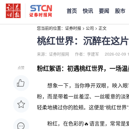
首页
快讯
要闻
股市
您当前的位置：
证券时报
>
公司
>
正文
桃红世界：沉醉在这片
来源：证券时报网
作者：李建军
2026-02-09 
粉红絮语：初遇桃红世界，一场温
点赞
想象一下，当你睁开双眼，映入眼
粉，而是带着一丝羞涩、一丝暖意的淡
轻柔地拂过你的脸颊。这便是“桃红世界
粉红，在色彩的🔥语言里，常常是