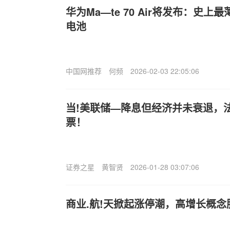
华为Ma—te 70 Air将发布：史上最薄
电池
中国网推荐
何频
2026-02-03 22:05:06
当!美联储—降息但经济并未衰退，
票！
证券之星
黄智贤
2026-01-28 03:07:06
商业.航!天掀起涨停潮，高增长概念