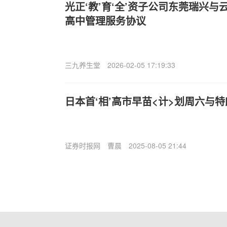
光正‘教’育‘全’资子公司东莞瑞兴
高中管理服务协议
三九养生堂
2026-02-05 17:19:33
日本首‘相’高市早苗<计>划周六与
证券时报网
曹晨
2025-08-05 21:44