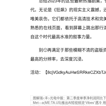
总结2023年的这些最新热播剧集
代。无论是《狂飙》的现实主义震撼，
唯美哀伤，它们都依托于高清技术和完美
熟悉的在线页面，看到屏幕上跳出那行
自这个时代最高水准的叙事力量。
别🙂再满足于那些模糊不清的盗版
最高的分辨率，去深度沉浸。
活动：【
8cjVGdkyAuHwSRRkeCZXbTJ
图解瑞<丰>光电中报：第二季度单季净利润同比下降
Met—a(ME:TA.US)推出AI短视频流“Vibes”